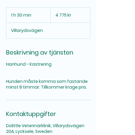
4 775
svenska
1 h 30 min
1
4 775 kr
kronor
3
0
Villarydsvägen
m
i
n
Beskrivning av tjänsten
Hanhund - Kastrering
Hunden måste komma som fastande
minst 8 timmar. Tillkommer krage pris.
Kontaktuppgifter
Dolittle Veterinärklinik, Villarydsvägen
20A, Lycksele, Sweden