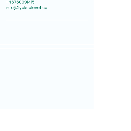
+46760091415
info@lyckselevet.se