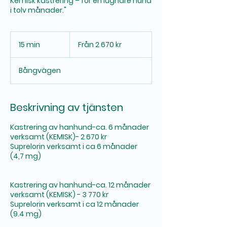
Kemisk kastrering – för en lugnare hund
i tolv månader."
Från
2 670
15 min
1
Från 2 670 kr
svenska
kronor
5
m
Bångvägen
i
n
Beskrivning av tjänsten
Kastrering av hanhund-ca. 6 månader
verksamt (KEMISK)- 2 670 kr
Suprelorin verksamt i ca 6 månader
(4,7 mg)
Kastrering av hanhund-ca. 12 månader
verksamt (KEMISK) - 3 770 kr
Suprelorin verksamt i ca 12 månader
(9.4 mg)